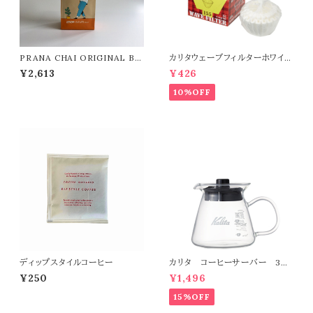
PRANA CHAI ORIGINAL BL
カリタウェーブフィルターホワイト
END プラナチャイ オリジナルブ
155(50P) 1~2人用
¥2,613
¥426
レンド
10%OFF
ディップスタイルコーヒー
カリタ コーヒーサーバー 300
ml
¥250
¥1,496
15%OFF