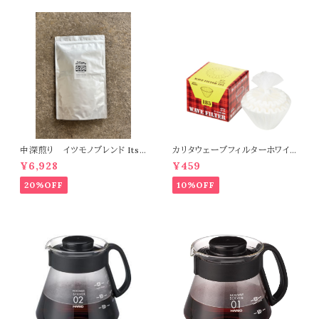
中深煎り イツモノブレンド Itsu
カリタウェーブフィルターホワイト
mono Blend １kg
185 (50P)2〜4人用
¥6,928
¥459
20%OFF
10%OFF