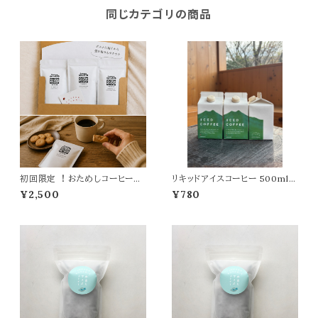
同じカテゴリの商品
初回限定 ！おためしコーヒーセ
リキッドアイスコーヒー 500ml
ット【送料無料】
（無糖）
¥2,500
¥780